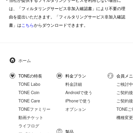
・当社が提供するフィルタリングサービスを利用しない場合に
は、「フィルタリングサービス非加入確認書」により不要の理
由を提出いただきます。「フィルタリングサービス非加入確認
書」は
こちら
からダウンロードできます。
ホーム
TONEの特長
料金プラン
会員メニ
TONE Labo
料金詳細
ご検討中
TONE Coin
Androidで使う
ご契約後の
TONE Care
iPhoneで使う
ご契約後
TONEファミリー
オプション
TONE
動画チケット
機種変更
ライフログ
製品