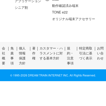
アプリケーション
動作確認済み端末
シニア割
TONE e22
オリジナル端末アクセサリー
会
免
個人
著
カスタマー・ハ
規
特定商取
お問
社
責
情報
作
ラスメントに対
約・
引法に基
い合
概
事
保護
権
する基本方針
注意
づく表示
わせ
要
項
方針
事項
© 1995-
2026 DREAM TRAIN INTERNET INC. All Rights Reserved.