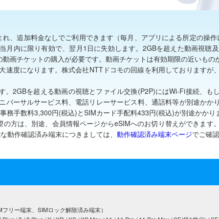
まれ、追加料金なしでご利用できます（毎月、アプリによる所定の操作に
当月内に限り有効で、翌月1日に失効します。2GBを超えた動画視聴及
有料の動画チケットの購入が必要です。動画チケットは有効期限の近いも
大速度になります。株式会社NTTドコモの回線を利用しておりますが
スです。2GBを超える動画の視聴とファイル交換(P2P)にはWi-Fi接続
ニバーサルサービス料、電話リレーサービス料、通話料等が別途かか
務手数料3,300円(税込)とSIMカード手配料433円(税込)が別途かかり
望の方は、別途、会員情報ページからeSIMへのお切り替えができます。e
能な動作確認済み端末につきましては、
動作確認済み端末ページ
でご確
Mフリー端末、SIMロック解除済み端末）