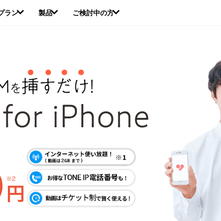
本
プラン
製品
ご検討中の方
文
へ
移
動