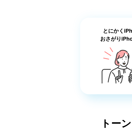
とにかくiP
おさがりiPh
トーン