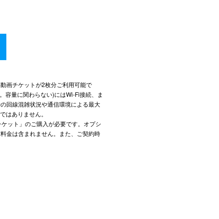
B動画チケットが2枚分ご利用可能で
容量に関わらない)にはWi-Fi接続、ま
時の回線混雑状況や通信環境による最大
のではありません。
動画チケット」のご購入が必要です。オプシ
末料金は含まれません。また、ご契約時