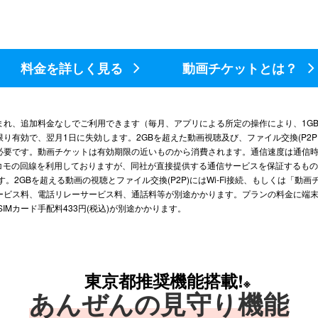
料金を詳しく見る
動画チケットとは？
まれ、追加料金なしでご利用できます（毎月、アプリによる所定の操作により、1G
有効で、翌月1日に失効します。2GBを超えた動画視聴及び、ファイル交換(P2P。
必要です。動画チケットは有効期限の近いものから消費されます。通信速度は通信
ドコモの回線を利用しておりますが、同社が直接提供する通信サービスを保証するも
スです。2GBを超える動画の視聴とファイル交換(P2P)にはWi-Fi接続、もしくは「
ービス料、電話リレーサービス料、通話料等が別途かかります。プランの料金に端
とSIMカード手配料433円(税込)が別途かかります。
東京都推奨機能搭載!
※
あんぜんの見守り機能