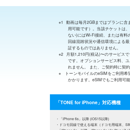
※1
動画は毎月2GBまではプランに含
用可能です）。当該チケットは、
ない)にはWi-Fi接続、または
回線混雑状況や通信環境による最
証するものではありません。
※2
月額1,210円(税込)〜のサービ
です。オプションサービス料、ユ
れません。 また、ご契約時に契約事
※
トーンモバイルのeSIMをご利用希
かかります。eSIMでもご利用可
「TONE for iPhone」対応機種
・「iPhone 6s」以降 (iOS15以降)
・ドコモ回線で使える端末（ドコモ用端末、SI